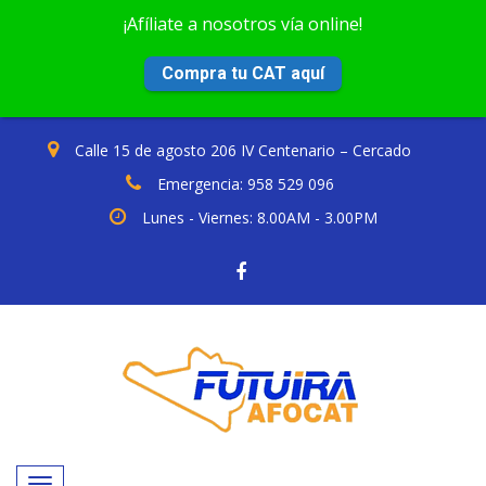
¡Afíliate a nosotros vía online!
Compra tu CAT aquí
Calle 15 de agosto 206 IV Centenario – Cercado
Emergencia: 958 529 096
Lunes - Viernes: 8.00AM - 3.00PM