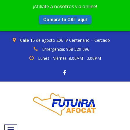
¡Afíliate a nosotros vía online!
Compra tu CAT aquí
Calle 15 de agosto 206 IV Centenario – Cercado
Emergencia: 958 529 096
Lunes - Viernes: 8.00AM - 3.00PM