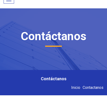
Toggle
navigation
Contáctanos
Contáctanos
Inicio
Contactanos