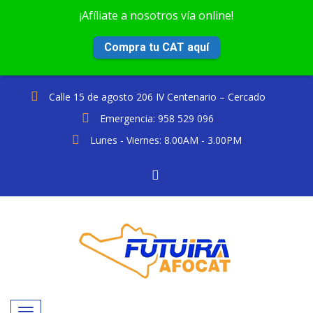
¡Afíliate a nosotros vía online!
Compra tu CAT aquí
Calle 15 de agosto 206 IV Centenario – Cercado
Emergencia: 958 529 096
Lunes - Viernes: 8.00AM - 3.00PM